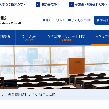
入学をご検討の方へ
在学生の方へ
卒業生・離籍された方へ
地図・アクセス
よくあるご質問
各種申請
教職課程
学習方法
学習環境・サポート制度
入学要項
System
Support
制度
教育費分納制度（入学2年目以降）