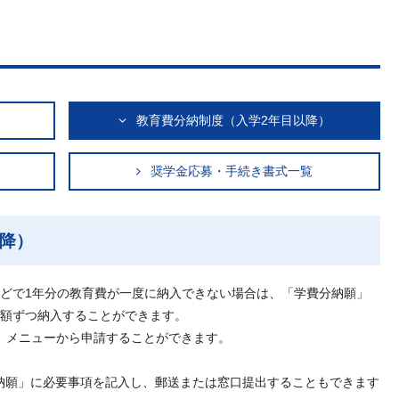
教育費分納制度（入学2年目以降）
奨学金応募・手続き書式一覧
降）
などで1年分の教育費が一度に納入できない場合は、「学費分納願」
半額ずつ納入することができます。
」メニューから申請することができます。
納願」に必要事項を記入し、郵送または窓口提出することもできます