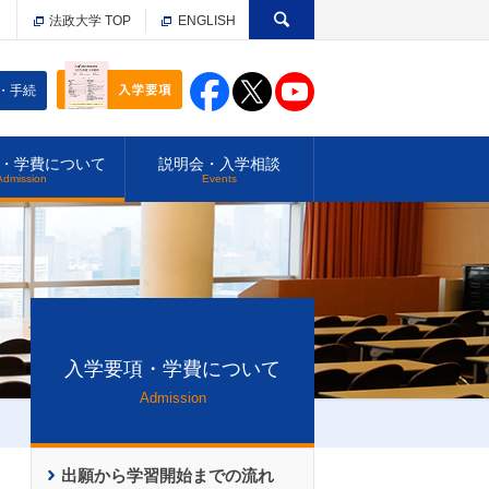
法政大学 TOP
ENGLISH
・手続
・学費について
説明会・入学相談
Admission
Events
入学要項・学費について
Admission
出願から学習開始までの流れ