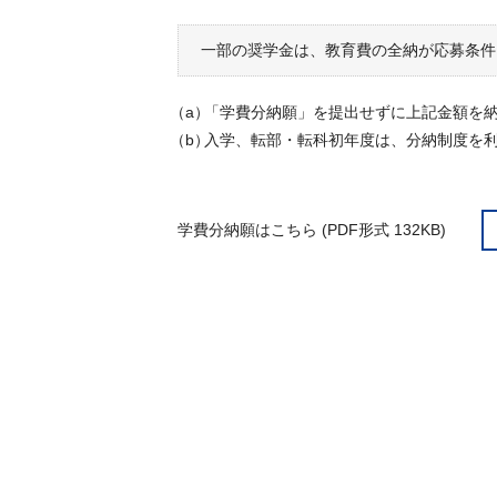
一部の奨学金は、教育費の全納が応募条件
（a）
「学費分納願」を提出せずに上記金額を
（b）
入学、転部・転科初年度は、分納制度を
学費分納願はこちら (PDF形式 132KB)