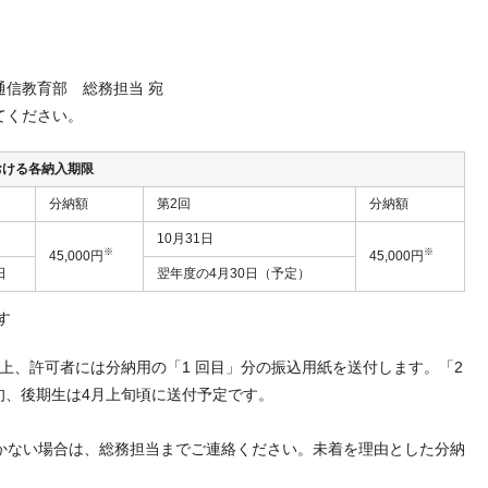
学通信教育部 総務担当 宛
てください。
おける各納入期限
分納額
第2回
分納額
10月31日
※
※
45,000円
45,000円
日
翌年度の4月30日（予定）
す
上、許可者には分納用の「1 回目」分の振込用紙を送付します。「2
旬、後期生は4月上旬頃に送付予定です。
かない場合は、総務担当までご連絡ください。未着を理由とした分納