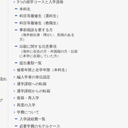
3つの就学コースと入学資格
本科生
科目等履修生（選科生）
科目等履修生（教職生）
事前相談を要する方
（海外校出身・障がい、疾病のある
方）
出願に関する注意事項
（海外に在住の方・外国籍の方・以前
に本学に在籍していた方）
提出書類一覧
修業年限と在学年限（本科生）
編入学者の単位認定
流れ
通学課程への転籍
通学課程からの転籍
復籍・再入学
グ
再度の入学
学費について
入学諸経費一覧
必要学費のモデルケース