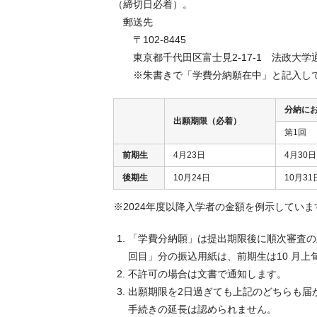
（締切日必着）。
郵送先
〒102-8445
東京都千代田区富士見2-17-1 法政大
※朱書きで「学費分納願在中」と記入し
分納に
出願期限（必着）
第1回
前期生
4月23日
4月30日
後期生
10月24日
10月31
※
2024年度以降入学者の金額を例示していま
「学費分納願」は提出期限後に順次審査の
回目」分の振込用紙は、前期生は10 月上
不許可の場合は文書で通知します。
出願期限を2日過ぎても上記のどちらも届
手続きの延長は認められません。