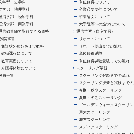
文学部 史学科
単位修得について
文学部 地理学科
卒業必要要件について
経済学部 経済学科
卒業論文について
経済学部 商業学科
大学院等への進学について
通信教育部で取得できる資格
通信学習（自宅学習）
教職課程
リポートについて
免許状の種類および教科
リポート提出までの流れ
教職課程について
単位修得試験
教育実習について
単位修得試験受験までの流れ
介護等体験について
スクーリング学習
教員一覧
スクーリング登録までの流れ
スクーリング授業と試験までの
春期・秋期スクーリング
夏期・冬期スクーリング
ゴールデンウィークスクーリン
週末スクーリング
地方スクーリング
メディアスクーリング