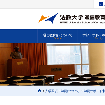
通信教育部について
学部・学科・
Outline
Faculty
入学要項・学費について
学費サポート