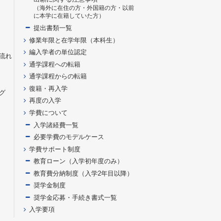
（海外に在住の方・外国籍の方・以前
に本学に在籍していた方）
提出書類一覧
修業年限と在学年限（本科生）
編入学者の単位認定
流れ
通学課程への転籍
通学課程からの転籍
復籍・再入学
グ
再度の入学
学費について
入学諸経費一覧
必要学費のモデルケース
学費サポート制度
教育ローン（入学初年度のみ）
教育費分納制度（入学2年目以降）
奨学金制度
奨学金応募・手続き書式一覧
入学要項