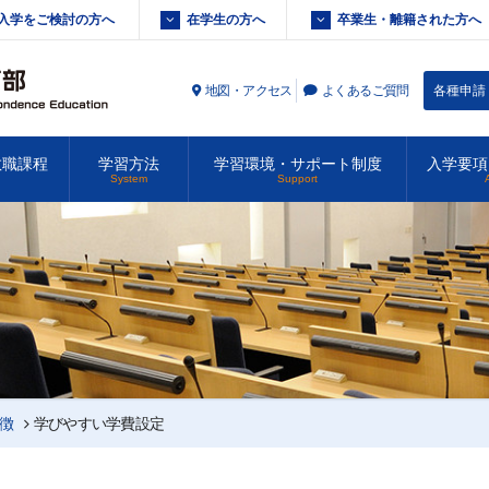
入学をご検討の方へ
在学生の方へ
卒業生・離籍された方へ
地図・アクセス
よくあるご質問
各種申請
教職課程
学習方法
学習環境・サポート制度
入学要項
System
Support
特徴
学びやすい学費設定