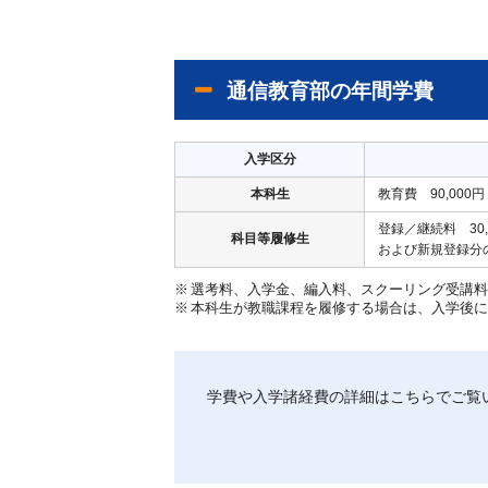
通信教育部の年間学費
入学区分
本科生
教育費 90,000円
登録／継続料 30,
科目等履修生
および新規登録分の
※
選考料、入学金、編入料、スクーリング受講
※
本科生が教職課程を履修する場合は、入学後に別
学費や入学諸経費の詳細はこちらでご覧