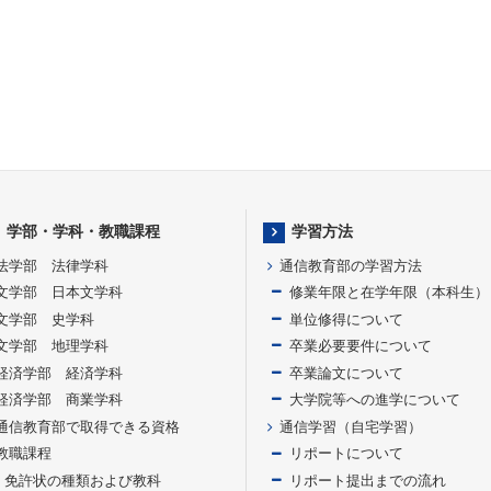
学部・学科・教職課程
学習方法
法学部 法律学科
通信教育部の学習方法
文学部 日本文学科
修業年限と在学年限（本科生）
文学部 史学科
単位修得について
文学部 地理学科
卒業必要要件について
経済学部 経済学科
卒業論文について
経済学部 商業学科
大学院等への進学について
通信教育部で取得できる資格
通信学習（自宅学習）
教職課程
リポートについて
免許状の種類および教科
リポート提出までの流れ