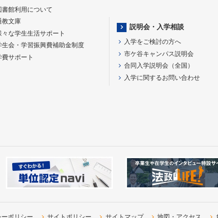
図書館利用について
通教文庫
説明会・入学相談
様々な学生生活サポート
入学をご検討の方へ
学生会・学習振興費補助金制度
市ケ谷キャンパス説明会
学費サポート
合同入学説明会（全国）
入学に関するお問い合わせ
シーポリシー
サイトポリシー
サイトマップ
地図・アクセス