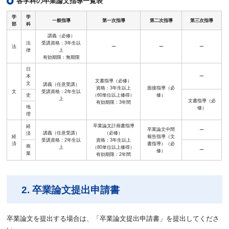
各学科の卒業論文指導一覧表
学
学
一般指導
第一次指導
第二次指導
第三次指導
部
科
講義（必修）
法
受講資格：3年生以
法
ー
ー
ー
律
上
有効期限：無期限
日
本
ー
文書指導（必修）
文
講義（任意受講）
資格：3年生以上
面接指導（必
文
受講資格：2年生以
史
（60単位以上修得）
修）
上
文書指導（必
有効期限：3年間
地
修）
理
卒業論文計画書指導
経
卒業論文中間
ー
講義（任意受講）
（必修）
済
経
報告指導（文
受講資格：2年生以
資格：3年生以上
済
書指導）（必
商
上
（80単位以上修得）
ー
修）
業
有効期限：2年間
2. 卒業論文提出申請書
卒業論文を提出する場合は、「卒業論文提出申請書」を提出してくださ