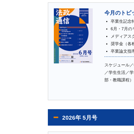
今月のトピ
卒業生記念特
6月・7月
メディアス
奨学金（各
卒業論文指
スケジュール／
／学生生活／学
部・教職課程）
2026年 5月号