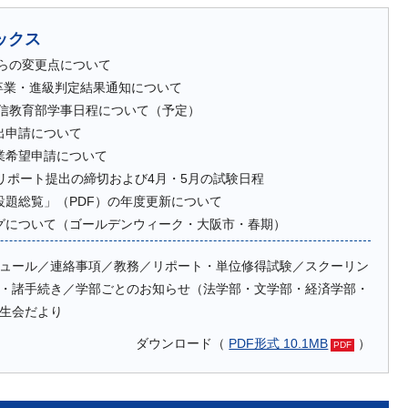
ックス
からの変更点について
月卒業・進級判定結果通知について
通信教育部学事日程について（予定）
出申請について
業希望申請について
のリポート提出の締切および4月・5月の試験日程
設題総覧」（PDF）の年度更新について
グについて（ゴールデンウィーク・大阪市・春期）
ュール／連絡事項／教務／リポート・単位修得試験／スクーリン
・諸手続き／学部ごとのお知らせ（法学部・文学部・経済学部・
生会だより
ダウンロード（
PDF形式 10.1MB
）