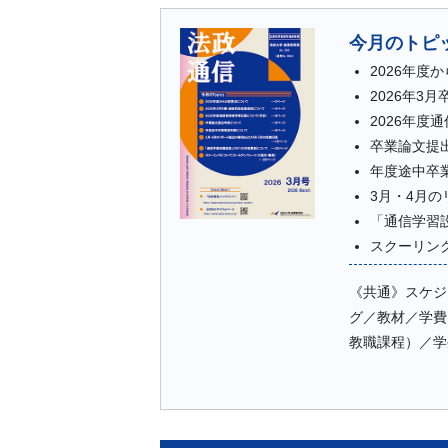
今月のトピ
2026年度
2026年3
2026年度
卒業論文提
年度途中卒
3月・4月
「通信学習
スクーリン
《共通》スケジ
グ／教材／学費
教職課程）／学