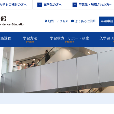
入学をご検討の方へ
在学生の方へ
卒業生・離籍された方へ
地図・アクセス
よくあるご質問
各種申請
教職課程
学習方法
学習環境・サポート制度
入学要項
System
Support