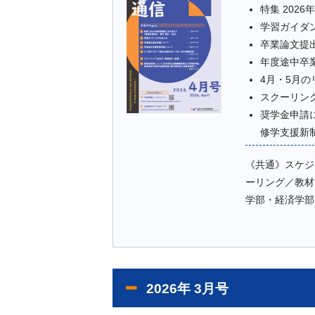
特集 202
学習ガイダ
卒業論文提
年度途中卒
4月・5月
スクーリン
奨学金申請
修学支援新
《共通》スケジ
ーリング／教材
学部・経済学部
2026年 3月号