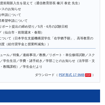
6年度前期新入生を迎えて（通信教育部長 橡川 泰史 先生）
ンスのお知らせ
出申請について
業希望申請について
のリポート提出の締め切り／5月・6月の試験日程
グ（仙台市・前期週末・春期）
について（日本学生支援機構奨学生「在学猶予願」、高等教育の
制度（給付奨学金と授業料減免））
ュール／特集／連絡事項／教務／リポート・単位修得試験／スク
／学生生活／学費・諸手続き／学部ごとのお知らせ（法学部・文
・教職課程）／学生会だより
ダウンロード（
PDF形式 17.9MB
）