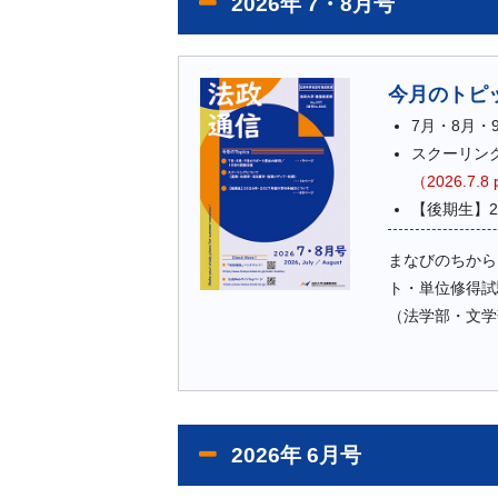
2026年 7・8月号
今月のトピ
7月・8月・
スクーリン
（2026.7.
【後期生】2
まなびのちから
ト・単位修得試
（法学部・文学
2026年 6月号