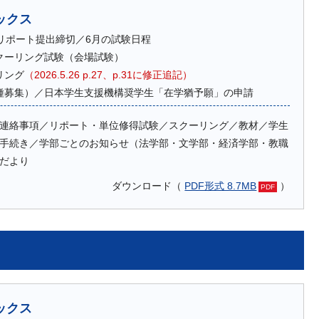
ックス
のリポート提出締切／6月の試験日程
クーリング試験（会場試験）
リング
（2026.5.26 p.27、p.31に修正追記）
種募集）／日本学生支援機構奨学生「在学猶予願」の申請
連絡事項／リポート・単位修得試験／スクーリング／教材／学生
手続き／学部ごとのお知らせ（法学部・文学部・経済学部・教職
だより
ダウンロード（
PDF形式 8.7MB
）
ックス