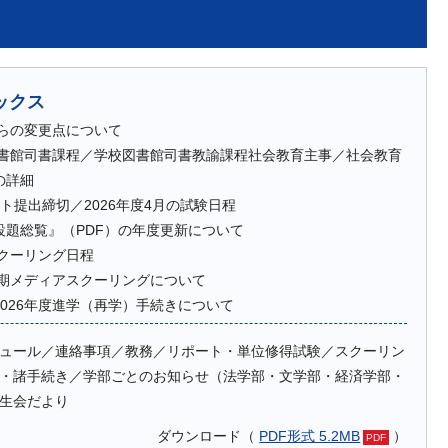
ックス
からの変更点について
度図書館司書課程／学校図書館司書教諭課程社会教育主事／社会教育
の詳細
ト提出締切／2026年度4月の試験日程
設題総覧』（PDF）の年度更新について
スクーリング日程
前期メディアスクーリングについて
026年度進学（再学）手続きについて
ュール／連絡事項／教務／リポート・単位修得試験／スクーリン
・諸手続き／学部ごとのお知らせ（法学部・文学部・経済学部・
生会だより
ダウンロード（
PDF形式 5.2MB
）