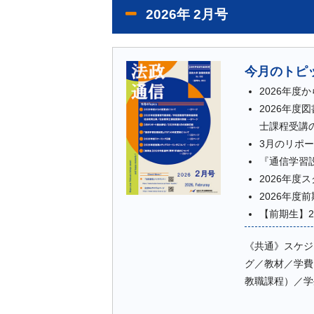
2026年 2月号
今月のトピ
2026年度
2026年
士課程受講
3月のリポー
『通信学習
2026年度
2026年度
【前期生】2
《共通》スケジ
グ／教材／学費
教職課程）／学