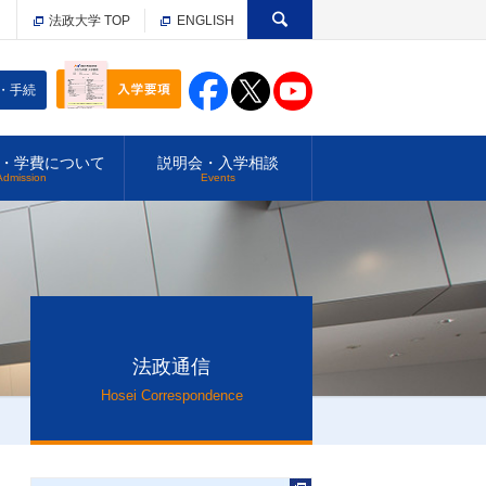
法政大学 TOP
ENGLISH
・手続
・学費について
説明会・入学相談
Admission
Events
法政通信
Hosei Correspondence