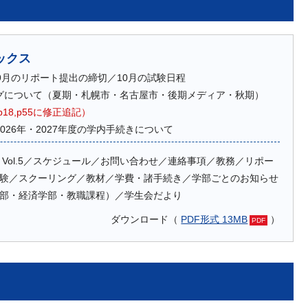
ックス
9月のリポート提出の締切／10月の試験日程
グについて（夏期・札幌市・名古屋市・後期メディア・秋期）
8 p18,p55に修正追記）
026年・2027年度の学内手続きについて
 Vol.5／スケジュール／お問い合わせ／連絡事項／教務／リポー
験／スクーリング／教材／学費・諸手続き／学部ごとのお知らせ
部・経済学部・教職課程）／学生会だより
ダウンロード（
PDF形式 13MB
）